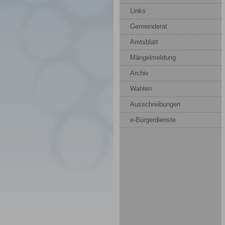
Links
Gemeinderat
Amtsblatt
Mängelmeldung
Archiv
Wahlen
Ausschreibungen
e-Bürgerdienste