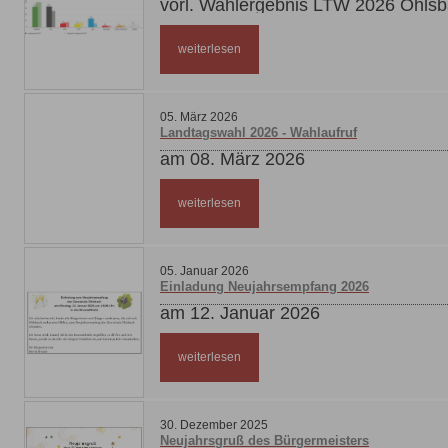
vorl. Wahlergebnis LTW 2026 Ohls
weiterlesen
05
.
März
2026
Landtagswahl 2026 - Wahlaufruf
am 08. März 2026
weiterlesen
05
.
Januar
2026
Einladung Neujahrsempfang 2026
am 12. Januar 2026
weiterlesen
30
.
Dezember
2025
Neujahrsgruß des Bürgermeisters