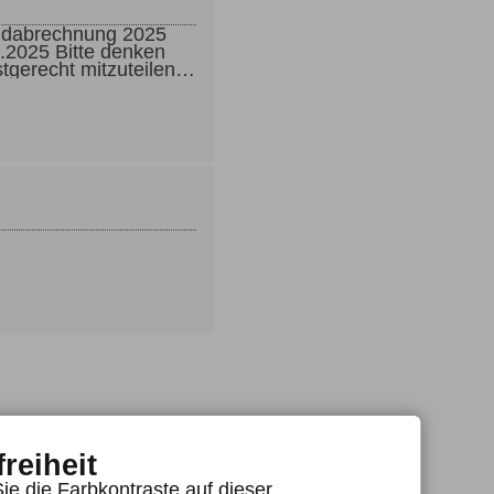
Endabrechnung 2025
e denken
stgerecht mitzuteilen.
 Briefkasten am
druckten QR Code.
freiheit
ie die Farbkontraste auf dieser