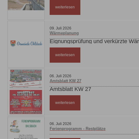
weiterlesen
09
.
Juli
2026
Wärmeplanung
Eignungsprüfung und verkürzte Wä
weiterlesen
06
.
Juli
2026
Amtsblatt KW 27
Amtsblatt KW 27
weiterlesen
06
.
Juli
2026
Ferienprogramm - Restplätze