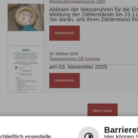
Wasserablesekampagne 2025
Ablesen der Wasseruhren für die 
Meldung der Zählerstände bis 23.11.2025 Bitt
Sie daran, uns Ihren Zählerstand fri
Werfen Sie Ihre Ablesekarte in den
Rathaus oder nutzen Sie den ange
weiterlesen
Ihre Gemeinde Ohlsbach
30
.
Oktober
2025
Tagesordnung GR Sitzung
am 03. November 2025
weiterlesen
Mehr laden
Barriere
Leichte Sprache
Gebärdensprache
hließlich essentielle
Hier können S