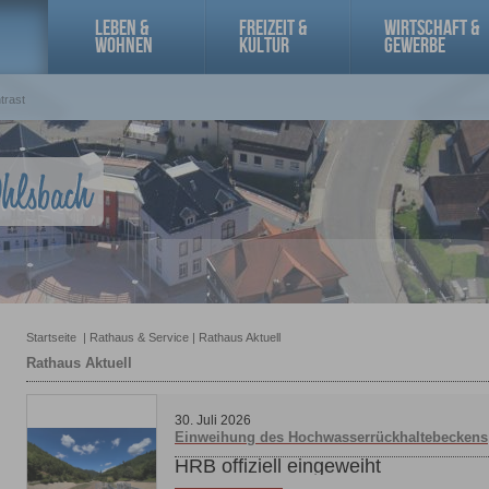
LEBEN &
FREIZEIT &
WIRTSCHAFT &
WOHNEN
KULTUR
GEWERBE
trast
Startseite
|
Rathaus & Service
|
Rathaus Aktuell
Rathaus Aktuell
30
.
Juli
2026
Einweihung des Hochwasserrückhaltebeckens
HRB offiziell eingeweiht