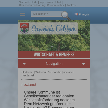
Startseite
|
Hilfe
|
Impressum
|
Inhalt
|
Datenschutzerklärung
|
Barrierefreiheit
|
Kontrast
Français
Wirtschaft & Gewerbe
Navigation
Startseite
|
Wirtschaft & Gewerbe
|
nectanet
nectanet
nectanet
Unsere Kommune ist
Gesellschafter der regionalen
Wirtschaftsförderung nectanet.
Dem Netzwerk gehören der
Landkreis, 50 Kommunen aus