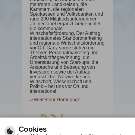
mehreren Landkreisen, die
Kammern, die regionalen
Sparkassen und Volksbanken und
rund 200 Mitgliedsunternehmen
an. nectanet ergänzt zielgerichtet
die kommunale
Wirtschaftsförderung. Der Auftrag:
internationales Standortmarketing
und regionale Wirtschaftsförderung
vor Ort. Ganz vorne stehen die
Themen Personalmarketing und
Arbeitskräftegewinnung, die
Unterstützung von Start-ups, die
Ansprache und Betreuung von
Investoren sowie der Aufbau
verlässlicher Netzwerke aus
Wirtschaft, Wissenschaft und
Politik – bei uns vor Ort und
international.
Weiter zur Homepage
Cookies