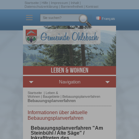
Startseite
|
Hilfe
|
Impressum
|
Inhalt
|
Datenschutzerklärung
|
Barrierefreiheit
|
Kontrast
Français
Leben & Wohnen
Navigation
Startseite
|
Leben &
Wohnen
|
Baugebiete
|
Bebauungsplanverfahren
Bebauungsplanverfahren
Informationen über aktuelle
Bebauungsplanverfahren
Bebauungsplanverfahren "Am
Steinbühl / Alte Säge" /
Inkrafttreten des