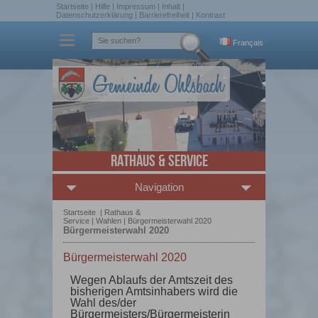
Startseite
|
Hilfe
|
Impressum
|
Inhalt
|
Datenschutzerklärung
|
Barrierefreiheit
|
Kontrast
Français
Rathaus & Service
Navigation
Startseite
|
Rathaus &
Service
|
Wahlen
|
Bürgermeisterwahl 2020
Bürgermeisterwahl 2020
Bürgermeisterwahl 2020
Wegen Ablaufs der Amtszeit des
bisherigen Amtsinhabers wird die
Wahl des/der
Bürgermeisters/Bürgermeisterin