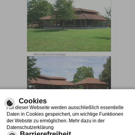
Mineralbrunnenanlage
Cookies
Auf dieser Webseite werden ausschließlich essentielle
Daten in Cookies gespeichert, um wichtige Funktionen
der Website zu ermöglichen. Mehr dazu in der
Sitzgelegenheit vor Mineralbrunnen
Datenschutzerklärung
Leichte
Barrierefreiheit
Gebärdensprache