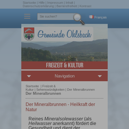
Startseite
|
Hilfe
|
Impressum
|
Inhalt
|
Datenschutzerklärung
|
Barrierefreiheit
|
Kontrast
Français
Freizeit & Kultur
Navigation
Startseite
|
Freizeit &
Kultur
|
Sehenswürdigkeiten
|
Der Mineralbrunnen
Der Mineralbrunnen
Der Mineralbrunnen - Heilkraft der
Natur
Reines
Mineralsolewasser
(als
Heilwasser
anerkannt) fördert die
Gesundheit und dient der