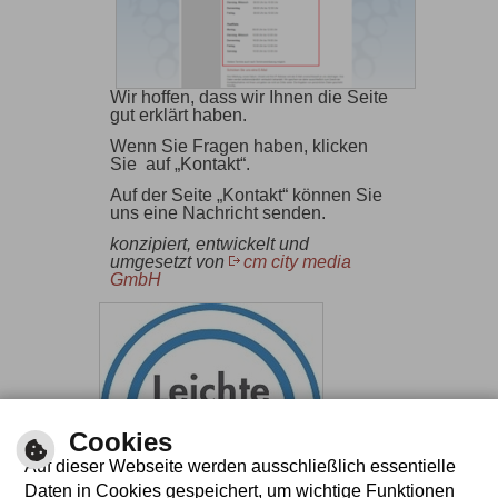
Wir hoffen, dass wir Ihnen die Seite
gut erklärt haben.
Wenn Sie Fragen haben, klicken
Sie auf „Kontakt“.
Auf der Seite „Kontakt“ können Sie
uns eine Nachricht senden.
konzipiert, entwickelt und
umgesetzt von
cm city media
GmbH
Cookies
Auf dieser Webseite werden ausschließlich essentielle
Daten in Cookies gespeichert, um wichtige Funktionen