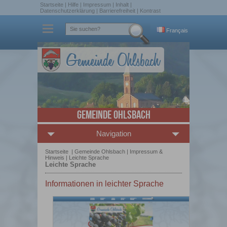
Startseite
|
Hilfe
|
Impressum
|
Inhalt
|
Datenschutzerklärung
|
Barrierefreiheit
|
Kontrast
Français
Gemeinde Ohlsbach
Navigation
Startseite
|
Gemeinde Ohlsbach
|
Impressum &
Hinweis
|
Leichte Sprache
Leichte Sprache
Informationen in leichter Sprache