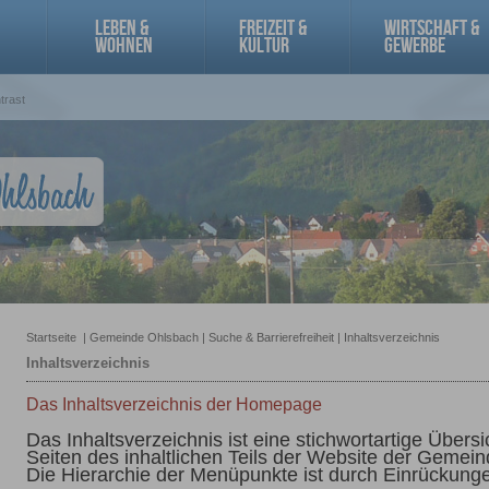
LEBEN &
FREIZEIT &
WIRTSCHAFT &
WOHNEN
KULTUR
GEWERBE
trast
Startseite
|
Gemeinde Ohlsbach
|
Suche & Barrierefreiheit
|
Inhaltsverzeichnis
Inhaltsverzeichnis
Das Inhaltsverzeichnis der Homepage
Das Inhaltsverzeichnis ist eine stichwortartige Übersi
Seiten des inhaltlichen Teils der Website der Gemein
Die Hierarchie der Menüpunkte ist durch Einrückung